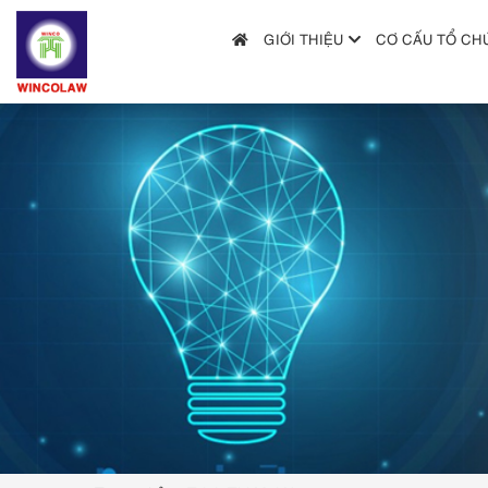
GIỚI THIỆU
CƠ CẤU TỔ CH
GIỚI THIỆU
CƠ CẤU TỔ CHỨC
DỊCH VỤ
HƯỚNG DẪN NỘP ĐƠN
TRA CỨU SỞ HỮU TRÍ TUỆ
TIN TỨC & VĂN BẢN PHÁP LUẬT
HỎI ĐÁP