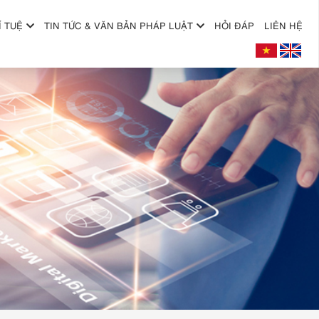
Í TUỆ
TIN TỨC & VĂN BẢN PHÁP LUẬT
HỎI ĐÁP
LIÊN HỆ
+
+
+
+
+
+