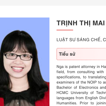
TRỊNH THỊ MA
LUẬT SƯ SÁNG CHẾ, 
Tiểu sử
Nga is patent attorney in Ha
field, from consulting with
specifications, to translati
examiners of the NOIP to a
Bachelor of Electronics an
HCMC University of Techn
languages from English Div
Humanities. Prior to joi