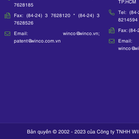
TP.HCM
7628185
Tel: (84
Fax: (84-24) 3 7628120 * (84-24) 3
8214594
7628526
Fax: (84
Email: winco@winco.vn;
patent@winco.com.vn
Email:
winco@wi
Bản quyền © 2002 - 2023 của Công ty TNHH WI