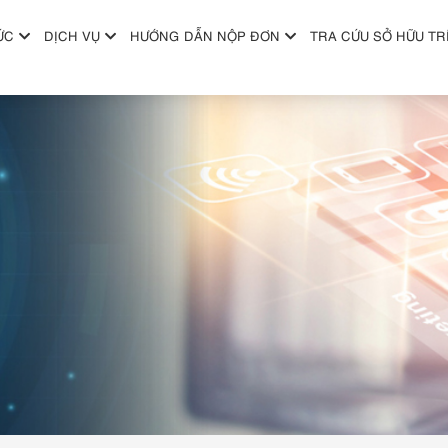
ỨC
DỊCH VỤ
HƯỚNG DẪN NỘP ĐƠN
TRA CỨU SỞ HỮU TR