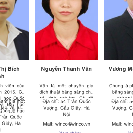
hị Bích
Nguyễn Thanh Vân
Vương M
nh
nh viên của
Vân là một chuyên gia
Chung là p
m 2015. Cô
dịch thuật bằng sáng chế
bằng sáng
ại học Quốc
có kinh nghiệm. Cô đã
phòng 
ham gia một
Địa chỉ: 54 Trần Quốc
Địa chỉ: 
và Đại học
dịch hơn 700 mô tả sáng
WINCO.
tạo về luật
Vượng, Cầu Giấy, Hà
Vượng, C
Quốc tế học
chế trong lĩnh vực điện tử,
chuyên sâ
 Cục Sở hữu
Nội
 Trần Quốc
 Quốc gia
viễn thông và cơ khí.
của Chung 
t Nam (Cục
huyên môn
 Giấy, Hà
Trước khi gia nhập
phân tích 
Mail:
winco@winco.vn
Mail:
win
ã được cấp
ung vào các
WINCO vào năm 2015,
thống kỹ t
i
hận.