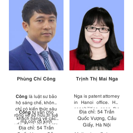
Phùng Chí Công
Trịnh Thị Mai Nga
Công
Nga is patent attorney
là luật sư bảo
in Hanoi office. Her
hộ sáng chế, không
capabilities span the
chỉ có kiến thức sâu
Địa chỉ: 54 Trần
Công
tư vấn cho
entire patent field,
rộng về sở hữu trí tuệ
Quốc Vượng, Cầu
khách hàng về các
from consulting with
mà còn có kinh
vấn đề và chiến lược
Giấy, Hà Nội
clients and managing
nghiệm trực tiếp trong
Địa chỉ: 54 Trần
bằng sáng chế tại