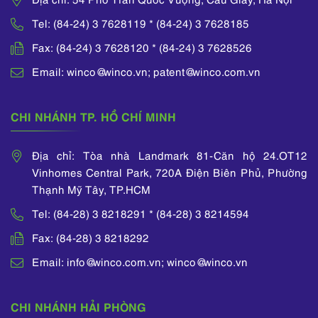
Humanities. Prior to
Tel: (84-24) 3 7628119 * (84-24) 3 7628185
joining WINCO in
2011, she spent 7
Fax: (84-24) 3 7628120 * (84-24) 3 7628526
years as an engineer
in FPT Telecom and
Email: winco@winco.vn; patent@winco.com.vn
Siemens Vietnam.
She also completed
many IP training
CHI NHÁNH TP. HỒ CHÍ MINH
courses organized by
WIPO, ASEAN IPA,
Địa chỉ: Tòa nhà Landmark 81-Căn hộ 24.OT12
and the National
Vinhomes Central Park, 720A Điện Biên Phủ, Phường
Office of Intellectual
Thạnh Mỹ Tây, TP.HCM
Property of Vietnam.
Tel: (84-28) 3 8218291 * (84-28) 3 8214594
Fax: (84-28) 3 8218292
Email: info@winco.com.vn; winco@winco.vn
CHI NHÁNH HẢI PHÒNG