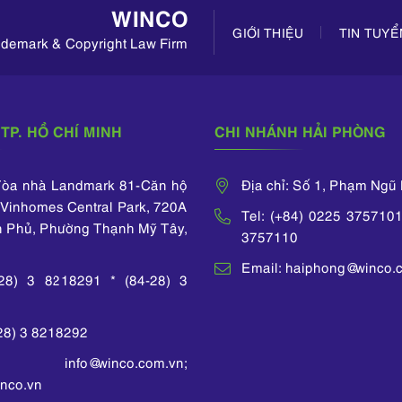
 from the
Thạc sĩ Vậ
WINCO
ersity of
của Đại họ
GIỚI THIỆU
TIN TUY
, and then
nhiên Hà N
rademark & Copyright Law Firm
iploma of
nhân Ngoại
guages from
học Ngoại 
ion of HCMC
 of Social
TP. HỒ CHÍ MINH
CHI NHÁNH HẢI PHÒNG
es and
. Prior to
CO in 2011,
 Tòa nhà Landmark 81-Căn hộ
Địa chỉ: Số 1, Phạm Ngũ
years as an
Vinhomes Central Park, 720A
FPT Telecom
Tel: (+84) 0225 3757101
s Vietnam.
n Phủ, Phường Thạnh Mỹ Tây,
3757110
completed
ing courses
Email: haiphong@winco.
-28) 3 8218291 * (84-28) 3
 by WIPO,
, and the
Office of
-28) 3 8218292
Property of
 info@winco.com.vn;
nco.vn