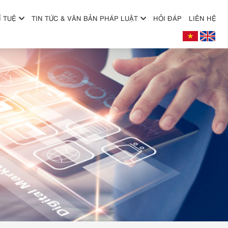
Í TUỆ
TIN TỨC & VĂN BẢN PHÁP LUẬT
HỎI ĐÁP
LIÊN HỆ
+
+
+
+
+
+