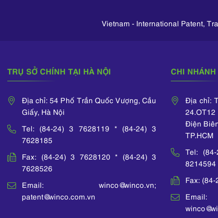
and, Úc…
high marks
công ty Canon Việt Nam;
phòng Sáng chế Nhật
c sửa đổi,
HCMC Univ
Vicostone).
Bản và Học viện IP –
 quốc gia
Technology
Vietnam - International Patent, T
Singapore.
cũng đã
earned a D
 khóa đào
foreign lan
g chế tại
English Divis
tuệ Việt
University
TRỤ SỞ CHÍNH TẠI HÀ NỘI
CHI NHÁNH 
 công tác
Scienc
inco Law
Humanities
ã từng có
joining WIN
Địa chỉ: 54 Phố Trần Quốc Vượng, Cầu
Địa chỉ:
h nghiệm
she spent 7 
Giấy, Hà Nội
24.OT12 
c Công ty
engineer in 
ế và Xây
and Siemen
Điện Biê
Tel: (84-24) 3 7628119 * (84-24) 3
oài với
She also 
TP.HCM
7628185
h là dịch
many IP train
Tel: (84
u kỹ thuật
organized
Fax: (84-24) 3 7628120 * (84-24) 3
8214594
ang tiếng
ASEAN IPA
7628526
ại trong
National 
Fax: (84
iện tử,
Intellectual 
Email: winco@winco.vn;
Hệ thống
Vietnam.
patent@winco.com.vn
Email:
thông gió,
winco@wi
Vận tải.