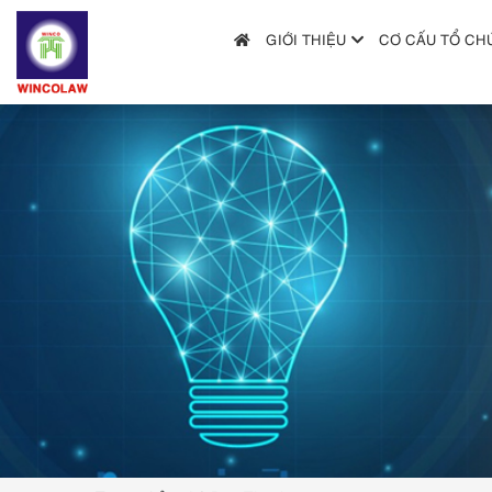
GIỚI THIỆU
CƠ CẤU TỔ CH
GIỚI THIỆU
CƠ CẤU TỔ CHỨC
DỊCH VỤ
HƯỚNG DẪN NỘP ĐƠN
TRA CỨU SỞ HỮU TRÍ TUỆ
TIN TỨC & VĂN BẢN PHÁP LUẬT
HỎI ĐÁP