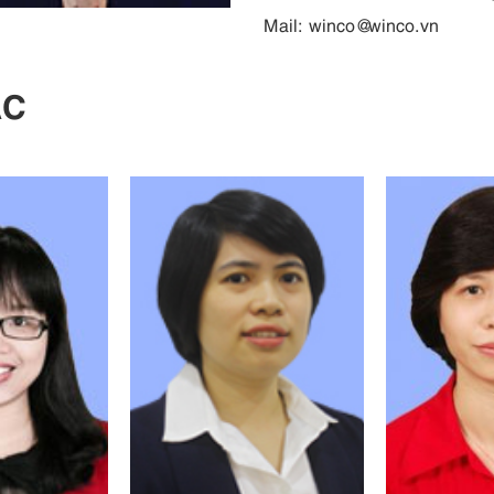
Mail:
winco@winco.vn
ÁC