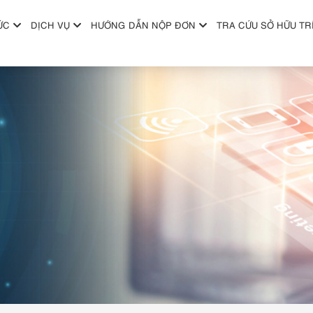
ỨC
DỊCH VỤ
HƯỚNG DẪN NỘP ĐƠN
TRA CỨU SỞ HỮU TR