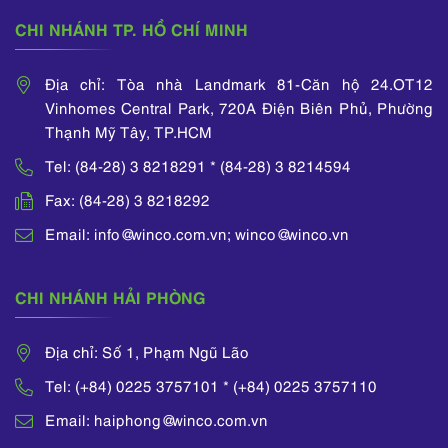
giải toàn ngân hàng
CHI NHÁNH TP. HỒ CHÍ MINH
cho các quy trình kinh
doanh chính của một
ngân hàng thương
Địa chỉ: Tòa nhà Landmark 81-Căn hộ 24.OT12
mại Việt Nam; Tham
Vinhomes Central Park, 720A Điện Biên Phủ, Phường
gia vào nhóm dự án
Thạnh Mỹ Tây, TP.HCM
của Bộ Tài chính để
Tel: (84-28) 3 8218291 * (84-28) 3 8214594
chuẩn bị Chuẩn mực
Kế toán Việt Nam mới
Fax: (84-28) 3 8218292
(“VAS”) và Chuẩn
mực Báo cáo Tài
Email: info@winco.com.vn; winco@winco.vn
chính Việt Nam
(“VFRS”), v.v.
CHI NHÁNH HẢI PHÒNG
Địa chỉ: Số 1, Phạm Ngũ Lão
Tel: (+84) 0225 3757101 * (+84) 0225 3757110
Email: haiphong@winco.com.vn