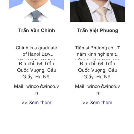
Trần Văn Chinh
Trần Việt Phương
Chinh is a graduate
Tiến sĩ Phương có 17
of Hanoi Law
năm kinh nghiệm tư
University. He has
vấn và kiểm toán cho
Địa chỉ: 54 Trần
Địa chỉ: 54 Trần
over 10 years of legal
KPMG và các công ty
Quốc Vượng, Cầu
Quốc Vượng, Cầu
advisory and
Big 4 khác, có kiến
Giấy, Hà Nội
Giấy, Hà Nội
business consulting
thức chuyên sâu về
experience. His
tài chính kế toán,
Mail:
winco@winco.v
Mail:
winco@winco.v
particular strengths
kiểm toán độc lập
n
n
are in the fields of
báo cáo tài chính, hệ
>> Xem thêm
>> Xem thêm
foreign direct
thống kiểm soát nội
investment,
bộ và quản trị rủi ro.
corporate, M&A,
Một số dự án quan
property, construction
trọng và kinh nghiệm
& engineering,
gần đây nhất của ông