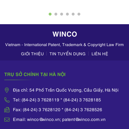
competition &
tại KPMG bao gồm:
consumer,
Đã tham gia vào một
employment
số dự án thẩm định
relations, product
của KrMG với tư cách
quality registration/
là cố vấn bên mua;
WINCO
declaration, banking
Chỉ đạo hàng trăm
& finance.
cuộc kiểm toán báo
cáo tài chính, rà soát
Vietnam - International Patent, Trademark & Copyright Law Firm
hệ thống kiểm soát
GIỚI THIỆU
TIN TUYỂN DỤNG
LIÊN HỆ
nội bộ của các khách
hàng của KPMG bao
gồm ngân hàng, công
TRỤ SỞ CHÍNH TẠI HÀ NỘI
ty tài chính, công ty
chứng khoán, quỹ,
công ty quản lý quỹ,
Địa chỉ: 54 Phố Trần Quốc Vượng, Cầu Giấy, Hà Nội
công ty sản xuất và
các tổ chức khác tại
Tel: (84-24) 3 7628119 * (84-24) 3 7628185
Việt Nam; Chủ trì dự
Fax: (84-24) 3 7628120 * (84-24) 3 7628526
án rà soát quy trình
hòa giải, xây dựng
Email: winco@winco.vn; patent@winco.com.vn
khuôn khổ, chính
sách và thủ tục hòa