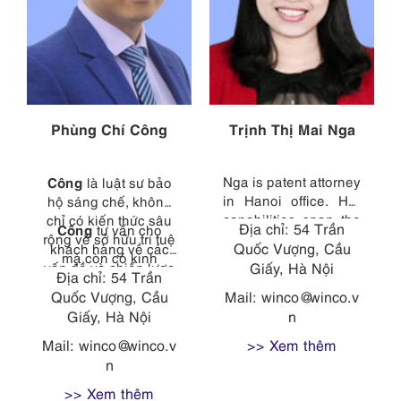
Phùng Chí Công
Trịnh Thị Mai Nga
Công
Nga is patent attorney
là luật sư bảo
in Hanoi office. Her
hộ sáng chế, không
capabilities span the
chỉ có kiến thức sâu
Địa chỉ: 54 Trần
Công
tư vấn cho
entire patent field,
rộng về sở hữu trí tuệ
Quốc Vượng, Cầu
khách hàng về các
from consulting with
mà còn có kinh
vấn đề và chiến lược
Giấy, Hà Nội
clients and managing
nghiệm trực tiếp trong
Địa chỉ: 54 Trần
bằng sáng chế tại
cases, to drafting
các lĩnh vực kỹ thuật
Quốc Vượng, Cầu
Mail:
winco@winco.v
Việt Nam, đồng thời
patent specifications,
đa dạng, từ kỹ thuật
Giấy, Hà Nội
n
xử lý các thủ tục khác
to translating
robot (Phòng thí
liên quan đến bằng
Mail:
winco@winco.v
>> Xem thêm
specifications into
nghiệm cơ khí – Đại
sáng chế và thiết kế.
n
Vietnamese, to
học Bách Khoa Hà
Công đã tốt nghiệp
interviewing
Nội) đến kỹ thuật
>> Xem thêm
Cử nhân Kỹ thuật Cơ