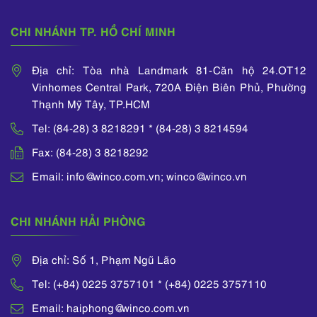
She also completed
many IP training
CHI NHÁNH TP. HỒ CHÍ MINH
courses organized by
WIPO, ASEAN IPA,
Địa chỉ: Tòa nhà Landmark 81-Căn hộ 24.OT12
and the National
Vinhomes Central Park, 720A Điện Biên Phủ, Phường
Office of Intellectual
Thạnh Mỹ Tây, TP.HCM
Property of Vietnam.
Tel: (84-28) 3 8218291 * (84-28) 3 8214594
Fax: (84-28) 3 8218292
Email: info@winco.com.vn; winco@winco.vn
CHI NHÁNH HẢI PHÒNG
Địa chỉ: Số 1, Phạm Ngũ Lão
Tel: (+84) 0225 3757101 * (+84) 0225 3757110
Email: haiphong@winco.com.vn