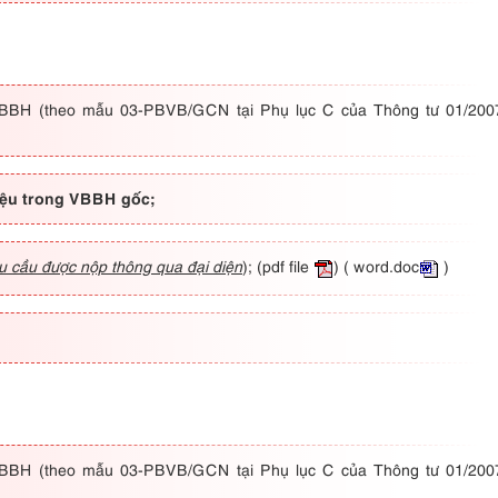
i VBBH (theo mẫu 03-PBVB/GCN tại Phụ lục C của Thông tư 01/200
iệu trong VBBH gốc;
u cầu được nộp thông qua đại diện
);
(pdf file
)
( word.doc
)
i VBBH (theo mẫu 03-PBVB/GCN tại Phụ lục C của Thông tư 01/200