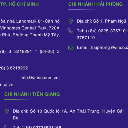
TP. HỒ CHÍ MINH
CHI NHÁNH HẢI PHÒNG
 Tòa nhà Landmark 81-Căn hộ
Địa chỉ: Số 1, Phạm Ngũ
Vinhomes Central Park, 720A
Tel: (+84) 0225 3757101
n Phủ, Phường Thạnh Mỹ Tây,
3757110
Email: haiphong@winco.
-28) 3 8218291 * (84-28) 3
-28) 3 8218292
 info@winco.com.vn;
nco.vn
CHI NHÁNH TIỀN GIANG
Địa chỉ: Số 10 Quốc lộ 1A, An Thái Trung, Huyện Cái
Bè
Tel: (+84) 02733501168