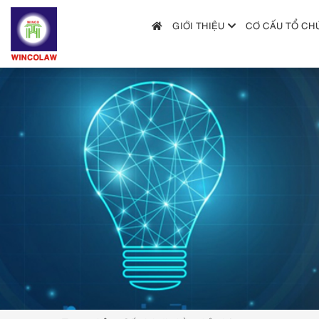
GIỚI THIỆU
CƠ CẤU TỔ CH
GIỚI THIỆU
CƠ CẤU TỔ CHỨC
DỊCH VỤ
HƯỚNG DẪN NỘP ĐƠN
TRA CỨU SỞ HỮU TRÍ TUỆ
TIN TỨC & VĂN BẢN PHÁP LUẬT
HỎI ĐÁP