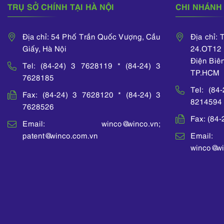
TRỤ SỞ CHÍNH TẠI HÀ NỘI
CHI NHÁNH 
Địa chỉ: 54 Phố Trần Quốc Vượng, Cầu
Địa chỉ:
Giấy, Hà Nội
24.OT12 
Điện Biê
Tel: (84-24) 3 7628119 * (84-24) 3
TP.HCM
7628185
Tel: (84
Fax: (84-24) 3 7628120 * (84-24) 3
8214594
7628526
Fax: (84
Email: winco@winco.vn;
patent@winco.com.vn
Email:
winco@wi