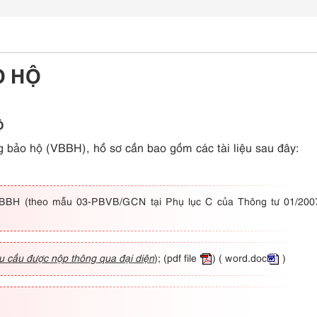
O HỘ
Ộ
g bảo hộ (VBBH), hồ sơ cần bao gồm các tài liệu sau đây:
i VBBH (theo mẫu 03-PBVB/GCN tại Phụ lục C của Thông tư 01/200
u cầu được nộp thông qua đại diện
);
(pdf file
)
( word.doc
)