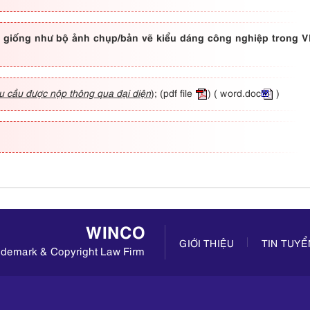
 giống như bộ ảnh chụp/bản vẽ kiểu dáng công nghiệp trong
u cầu được nộp thông qua đại diện
);
(pdf file
)
( word.doc
)
WINCO
GIỚI THIỆU
TIN TUY
rademark & Copyright Law Firm