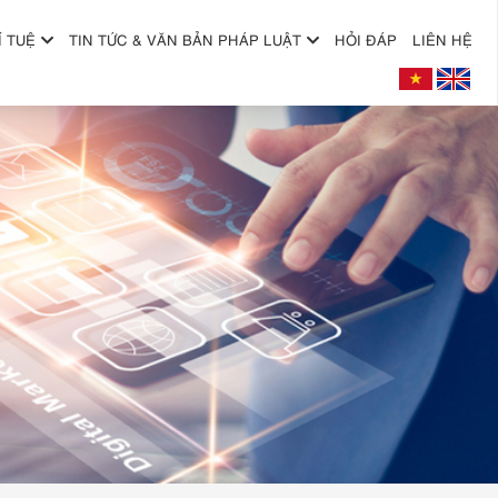
Í TUỆ
TIN TỨC & VĂN BẢN PHÁP LUẬT
HỎI ĐÁP
LIÊN HỆ
+
+
+
+
+
+