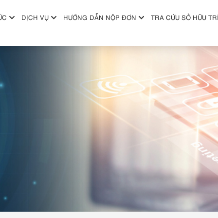
ỨC
DỊCH VỤ
HƯỚNG DẪN NỘP ĐƠN
TRA CỨU SỞ HỮU TR