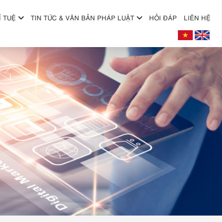
Í TUỆ
TIN TỨC & VĂN BẢN PHÁP LUẬT
HỎI ĐÁP
LIÊN HỆ
+
+
+
+
+
+