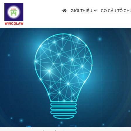
GIỚI THIỆU
CƠ CẤU TỔ CH
GIỚI THIỆU
CƠ CẤU TỔ CHỨC
DỊCH VỤ
HƯỚNG DẪN NỘP ĐƠN
TRA CỨU SỞ HỮU TRÍ TUỆ
TIN TỨC & VĂN BẢN PHÁP LUẬT
HỎI ĐÁP