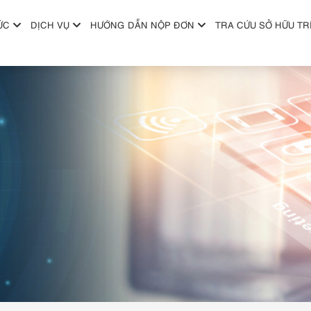
ỨC
DỊCH VỤ
HƯỚNG DẪN NỘP ĐƠN
TRA CỨU SỞ HỮU TR