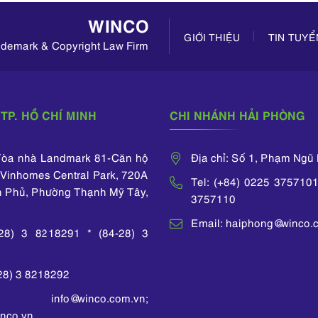
WINCO
GIỚI THIỆU
TIN TUY
rademark & Copyright Law Firm
TP. HỒ CHÍ MINH
CHI NHÁNH HẢI PHÒNG
 Tòa nhà Landmark 81-Căn hộ
Địa chỉ: Số 1, Phạm Ngũ
Vinhomes Central Park, 720A
Tel: (+84) 0225 3757101
n Phủ, Phường Thạnh Mỹ Tây,
3757110
Email: haiphong@winco.
-28) 3 8218291 * (84-28) 3
-28) 3 8218292
 info@winco.com.vn;
nco.vn