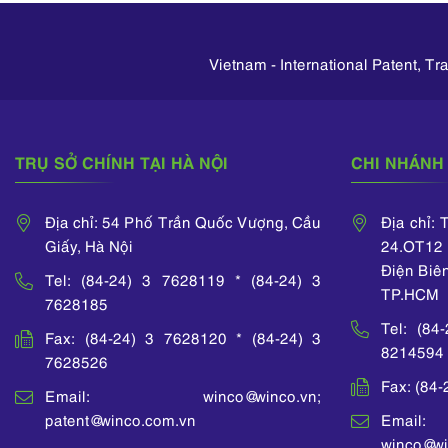
Vietnam - International Patent, T
TRỤ SỞ CHÍNH TẠI HÀ NỘI
CHI NHÁNH 
Địa chỉ: 54 Phố Trần Quốc Vượng, Cầu
Địa chỉ:
Giấy, Hà Nội
24.OT12 
Điện Biê
Tel: (84-24) 3 7628119 * (84-24) 3
TP.HCM
7628185
Tel: (84
Fax: (84-24) 3 7628120 * (84-24) 3
8214594
7628526
Fax: (84
Email: winco@winco.vn;
patent@winco.com.vn
Email:
winco@wi