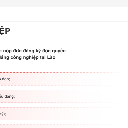
IỆP
 nộp đơn đăng ký độc quyền
dáng công nghiệp tại Lào
ộp đơn;
iểu dáng;
ký);