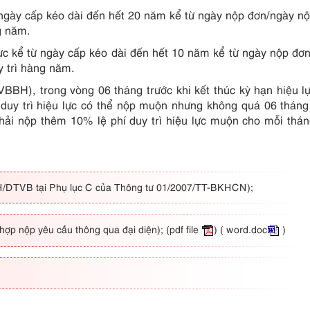
 ngày cấp kéo dài đến hết 20 năm kể từ ngày nộp đơn/ngày n
g năm.
ực kể từ ngày cấp kéo dài đến hết 10 năm kể từ ngày nộp đơ
y trì hàng năm.
VBBH), trong vòng 06 tháng trước khi kết thúc kỳ hạn hiệu l
 duy trì hiệu lực có thể nộp muộn nhưng không quá 06 tháng
hải nộp thêm 10% lệ phí duy trì hiệu lực muộn cho mỗi thá
-GH/DTVB tại Phụ lục C của Thông tư 01/2007/TT-BKHCN);
hợp nộp yêu cầu thông qua đại diện);
(pdf file
)
( word.doc
)