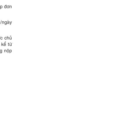
ộp đơn
n/ngày
ực chủ
 kể từ
ng nộp