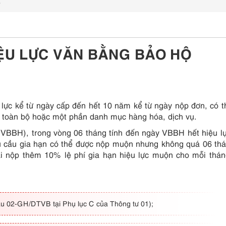
ộ
IỆU LỰC VĂN BẰNG BẢO HỘ
lực kể từ ngày cấp đến hết 10 năm kể từ ngày nộp đơn, có t
ới toàn bộ hoặc một phần danh mục hàng hóa, dịch vụ.
(VBBH), trong vòng 06 tháng tính đến ngày VBBH hết hiệu l
 cầu gia hạn có thể được nộp muộn nhưng không quá 06 th
i nộp thêm 10% lệ phí gia hạn hiệu lực muộn cho mỗi thá
ẫu 02-GH/DTVB tại Phụ lục C của Thông tư 01);