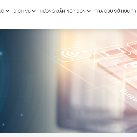
ỨC
DỊCH VỤ
HƯỚNG DẪN NỘP ĐƠN
TRA CỨU SỞ HỮU TR