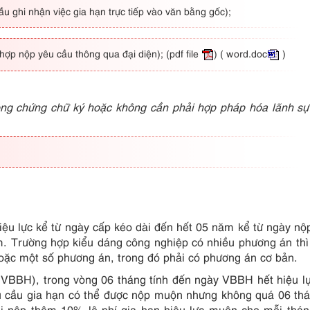
ghi nhận việc gia hạn trực tiếp vào văn bằng gốc);
hợp nộp yêu cầu thông qua đại diện);
(pdf file
)
( word.doc
)
ng chứng chữ ký hoặc không cần phải hợp pháp hóa lãnh sự
ệu lực kể từ ngày cấp kéo dài đến hết 05 năm kể từ ngày nộ
năm. Trường hợp kiểu dáng công nghiệp có nhiều phương án th
hoặc một số phương án, trong đó phải có phương án cơ bản.
(VBBH), trong vòng 06 tháng tính đến ngày VBBH hết hiệu l
 cầu gia hạn có thể được nộp muộn nhưng không quá 06 th
i nộp thêm 10% lệ phí gia hạn hiệu lực muộn cho mỗi thá