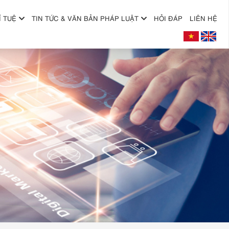
Í TUỆ
TIN TỨC & VĂN BẢN PHÁP LUẬT
HỎI ĐÁP
LIÊN HỆ
+
+
+
+
+
+