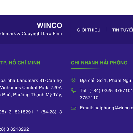
WINCO
GIỚI THIỆU
TIN TUY
rademark & Copyright Law Firm
TP. HỒ CHÍ MINH
CHI NHÁNH HẢI PHÒNG
 Tòa nhà Landmark 81-Căn hộ
Địa chỉ: Số 1, Phạm Ngũ
Vinhomes Central Park, 720A
Tel: (+84) 0225 3757101
n Phủ, Phường Thạnh Mỹ Tây,
3757110
Email: haiphong@winco.
-28) 3 8218291 * (84-28) 3
-28) 3 8218292