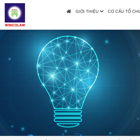
GIỚI THIỆU
CƠ CẤU TỔ CH
GIỚI THIỆU
CƠ CẤU TỔ CHỨC
DỊCH VỤ
HƯỚNG DẪN NỘP ĐƠN
TRA CỨU SỞ HỮU TRÍ TUỆ
TIN TỨC & VĂN BẢN PHÁP LUẬT
HỎI ĐÁP