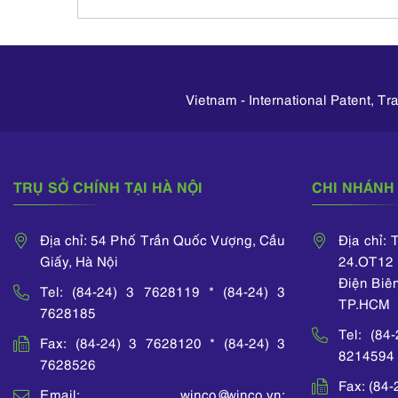
Vietnam - International Patent, T
TRỤ SỞ CHÍNH TẠI HÀ NỘI
CHI NHÁNH 
Địa chỉ: 54 Phố Trần Quốc Vượng, Cầu
Địa chỉ:
Giấy, Hà Nội
24.OT12 
Điện Biê
Tel: (84-24) 3 7628119 * (84-24) 3
TP.HCM
7628185
Tel: (84
Fax: (84-24) 3 7628120 * (84-24) 3
8214594
7628526
Fax: (84
Email: winco@winco.vn;